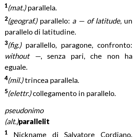
1
(mat.)
parallela.
2
(geograf.)
parallelo:
a — of latitude
, un
parallelo di latitudine.
3
(fig.)
parallello, paragone, confronto:
without —
, senza pari, che non ha
eguale.
4
(mil.)
trincea parallela.
5
(elettr.)
collegamento in parallelo.
pseudonimo
(alt.)
parallelit
1
Nickname di
Salvatore Cordiano
,